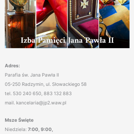
Adres:
Parafia św. Jana Pawła II
05-250 Radzymin, ul. Słowackiego 58
tel. 530 240 650, 883 132 883
mail. kancelaria@jp2.waw.pl
Msze Święte
Niedziela:
7:00, 9:00,