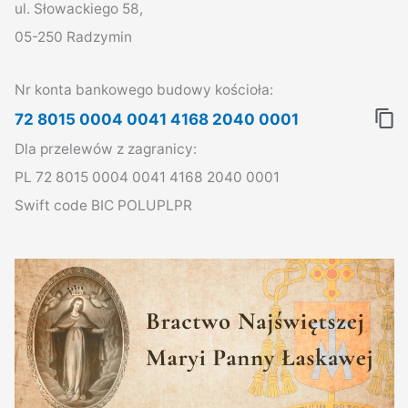
ul. Słowackiego 58,
a
05-250 Radzymin
j
d
Nr konta bankowego budowy kościoła:
l
72 8015 0004 0041 4168 2040 0001
a
Dla przelewów z zagranicy:
:
PL 72 8015 0004 0041 4168 2040 0001
Swift code BIC POLUPLPR