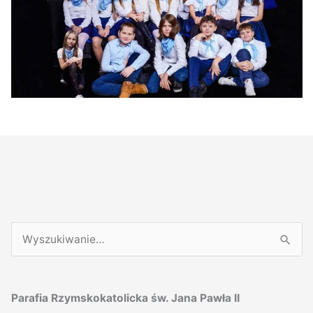
S
z
u
Parafia Rzymskokatolicka św. Jana Pawła II
k