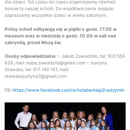
dla dzieci. Od czasu do czasu organizujemy również
koncerty naszej scholii. Do współtworzenia zespołu
zapraszamy wszystkie dzieci w wieku szkolnym.
Próby scholi odbywają się w piątki o godz. 17.00 w
muzeum oraz w niedzielę o godz. 10.00 w sali nad
zakrystią, przed Mszą św.
Osoby odpowiedzialne:
– Jakub Zawadziło, tel: 502 559
629, mail: kuba.zawadzilo@gmail.com – Justyna
Stawska, tel: 517 140 161, mail:
stawskajustyna3@gmail.com
FB:
https://www.facebook.com/scholabarkajp2radzymin