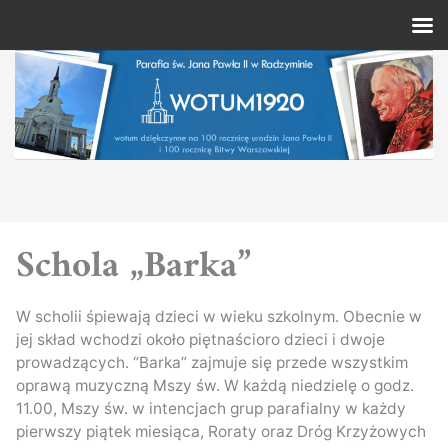
Schola „Barka”
W scholii śpiewają dzieci w wieku szkolnym. Obecnie w
jej skład wchodzi około piętnaścioro dzieci i dwoje
prowadzących. “Barka” zajmuje się przede wszystkim
oprawą muzyczną Mszy św. W każdą niedzielę o godz.
11.00, Mszy św. w intencjach grup parafialny w każdy
pierwszy piątek miesiąca, Roraty oraz Dróg Krzyżowych