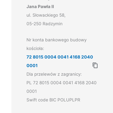
k
Jana Pawła II
a
ul. Słowackiego 58,
j
05-250 Radzymin
d
l
Nr konta bankowego budowy
a
kościoła:
:
72 8015 0004 0041 4168 2040
0001
Dla przelewów z zagranicy:
PL 72 8015 0004 0041 4168 2040
0001
Swift code BIC POLUPLPR