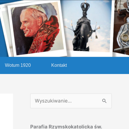
Wotum 1920
Kontakt
S
z
u
Parafia Rzymskokatolicka św.