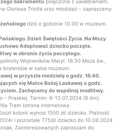
tszego Sakramentu
połączona z uwielbieniem.
a Gloriosa Trinita oraz młodzież – zapraszamy
łżeńskiego
dziś o godzinie 10.00 w muzeum.
Pańskiego. Dzień Świętości Życia. Na Mszy
Duchowo Adoptować dziecko poczęte.
itwy w obronie życia poczętego.
Wspólnoty Wojowników Maryi. 18.30 Msza św.,
e braterskie w salce muzeum.
wej w przyszła niedzielę o godz. 16.40.
ających się Matce Bożej Łaskawej o godz.
 życiem. Zachęcamy do wspólnej modlitwy.
 – Praskiej. Termin: 6-13.07.2024 (8 dni).
illa Tram (strona internetowa
 Koszt kolonii wynosi 1550 zł/ dziecko. Płatność
2024r i pozostałe 775zł/ dziecko do 10.06.2024
Stępniak. Zainteresowanych zapraszam do