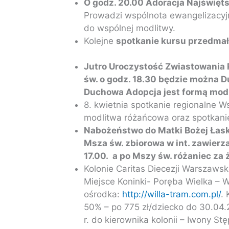
O godz. 20.00 Adoracja Najświę
Prowadzi wspólnota ewangelizacyjn
do wspólnej modlitwy.
Kolejne
spotkanie kursu przedma
Jutro Uroczystość Zwiastowania 
św. o godz. 18.30 będzie można 
Duchowa Adopcja jest formą modl
8. kwietnia spotkanie regionalne 
modlitwa różańcowa oraz spotkani
Nabożeństwo do Matki Bożej Łaska
Msza św. zbiorowa w int. zawierz
17.00. a po Mszy św. różaniec za
Kolonie Caritas Diecezji Warszawsko
Miejsce Koninki- Poręba Wielka – W
ośrodka:
http://willa-tram.com.pl/
.
50% – po 775 zł/dziecko do 30.04.
r. do kierownika kolonii – Iwony 