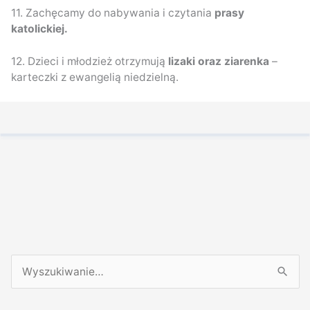
11. Zachęcamy do nabywania i czytania
prasy
katolickiej.
12. Dzieci i młodzież otrzymują
lizaki oraz ziarenka
–
karteczki z ewangelią niedzielną.
←
POPRZEDNI WPIS
NASTĘPNY WPIS
→
Noc walki o błogosławieństwo dla Polski
VIII Niedziela Zwykła – 27.02.2022 r.
S
z