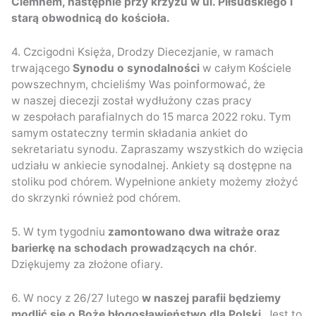
Ciemnem, następnie przy krzyżu w ul. Piłsudskiego i
starą obwodnicą do kościoła.
4. Czcigodni Księża, Drodzy Diecezjanie, w ramach
trwającego
Synodu o synodalności
w całym Kościele
powszechnym, chcieliśmy Was poinformować, że
w naszej diecezji został wydłużony czas pracy
w zespołach parafialnych do 15 marca 2022 roku. Tym
samym ostateczny termin składania ankiet do
sekretariatu synodu. Zapraszamy wszystkich do wzięcia
udziału w ankiecie synodalnej. Ankiety są dostępne na
stoliku pod chórem. Wypełnione ankiety możemy złożyć
do skrzynki również pod chórem.
5. W tym tygodniu
zamontowano dwa witraże oraz
barierkę na schodach prowadzących na chór
.
Dziękujemy za złożone ofiary.
6. W nocy z 26/27 lutego
w naszej parafii będziemy
modlić się o Boże błogosławieństwo dla Polski
. Jest to