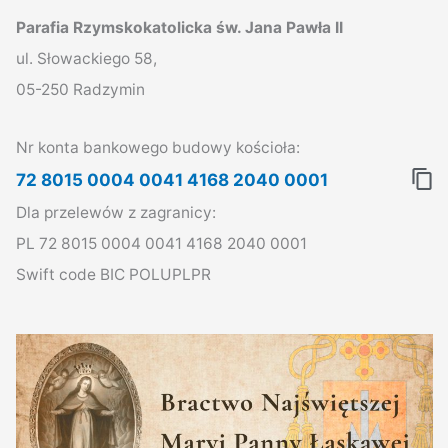
u
Parafia Rzymskokatolicka św. Jana Pawła II
k
ul. Słowackiego 58,
a
05-250 Radzymin
j
d
Nr konta bankowego budowy kościoła:
l
72 8015 0004 0041 4168 2040 0001
a
Dla przelewów z zagranicy:
:
PL 72 8015 0004 0041 4168 2040 0001
Swift code BIC POLUPLPR