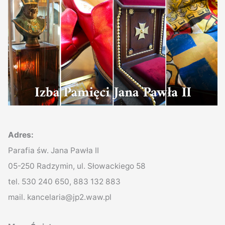
Adres:
Parafia św. Jana Pawła II
05-250 Radzymin, ul. Słowackiego 58
tel. 530 240 650, 883 132 883
mail. kancelaria@jp2.waw.pl