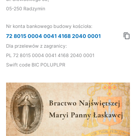
a
05-250 Radzymin
j
d
Nr konta bankowego budowy kościoła:
l
72 8015 0004 0041 4168 2040 0001
a
Dla przelewów z zagranicy:
:
PL 72 8015 0004 0041 4168 2040 0001
Swift code BIC POLUPLPR