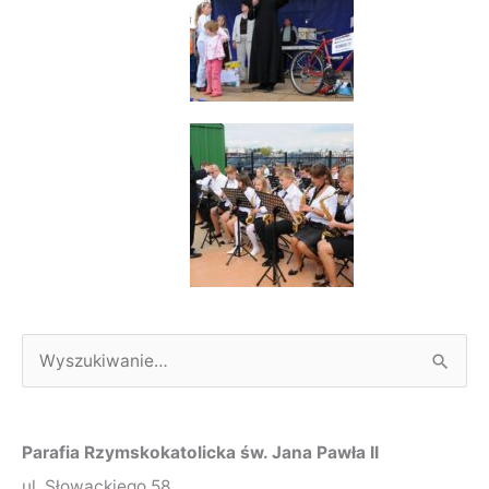
S
z
u
Parafia Rzymskokatolicka św. Jana Pawła II
k
ul. Słowackiego 58,