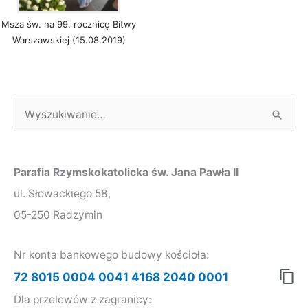
Msza św. na 99. rocznicę Bitwy
Warszawskiej (15.08.2019)
S
z
u
Parafia Rzymskokatolicka św. Jana Pawła II
k
ul. Słowackiego 58,
a
05-250 Radzymin
j
d
Nr konta bankowego budowy kościoła:
l
72 8015 0004 0041 4168 2040 0001
a
Dla przelewów z zagranicy: