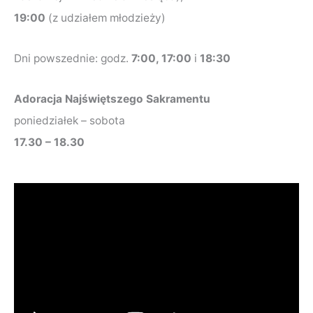
19:00
(z udziałem młodzieży)
Dni powszednie: godz.
7:00, 17:00
i
18:30
Adoracja Najświętszego Sakramentu
poniedziałek – sobota
17.30 – 18.30